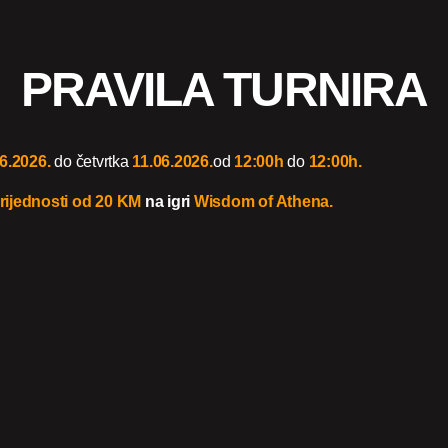
PRAVILA TURNIRA
6.2026.
do četvrtka
11.06.2026.
od
12:00h
do
12:00h.
rijednosti od 20 KM
na igri
Wisdom of Athena.