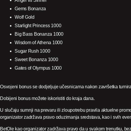
Angel vs Sinner
Gems Bonanza
Wolf Gold
Starlight Princess 1000
Big Bass Bonanza 1000
Wisdom of Athena 1000
Sugar Rush 1000
Sweet Bonanza 1000
Gates of Olympus 1000
Osvojeni bonus se dodjeljuje učesnicama nakon završetka turnira,
Dobijeni bonus možete iskoristiti do kraja dana.
U slučaju sumnji na prevaru ili zloupotrebu pravila aktuelne promo
organizator zadržava pravo oduzimanja sredstava, kao i svih event
BetOle kao organizator zadržava pravo da u svakom trenutku, bez pr