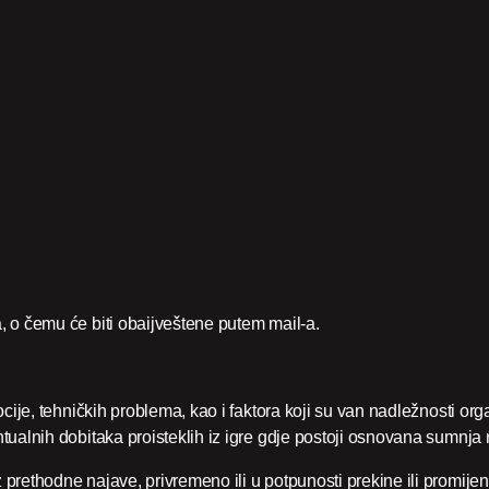
 o čemu će biti obaijveštene putem mail-a.
cije, tehničkih problema, kao i faktora koji su van nadležnosti org
ualnih dobitaka proisteklih iz igre gdje postoji osnovana sumnja 
ethodne najave, privremeno ili u potpunosti prekine ili promijeni 