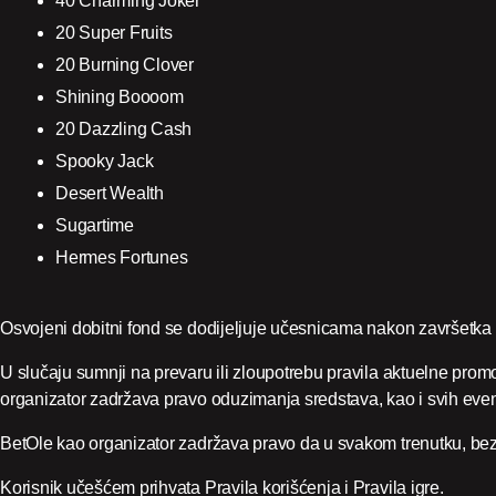
40 Charming Joker
20 Super Fruits
20 Burning Clover
Shining Boooom
20 Dazzling Cash
Spooky Jack
Desert Wealth
Sugartime
Hermes Fortunes
Osvojeni dobitni fond se dodijeljuje učesnicama nakon završetka t
U slučaju sumnji na prevaru ili zloupotrebu pravila aktuelne promo
organizator zadržava pravo oduzimanja sredstava, kao i svih event
BetOle kao organizator zadržava pravo da u svakom trenutku, bez pr
Korisnik učešćem prihvata Pravila korišćenja i Pravila igre.