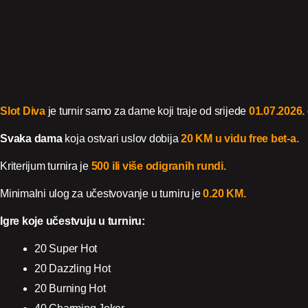
Slot Diva
je turnir samo za dame koji traje od srijede
01.07.2026.
Svaka dama
koja ostvari uslov dobija
20 KM u vidu free bet-a.
Kriterijum turnira je
500 ili više odigranih rundi.
Minimalni ulog za učestvovanje u turniru je
0.20 KM.
Igre koje učestvuju u turniru:
20 Super Hot
20 Dazzling Hot
20 Burning Hot