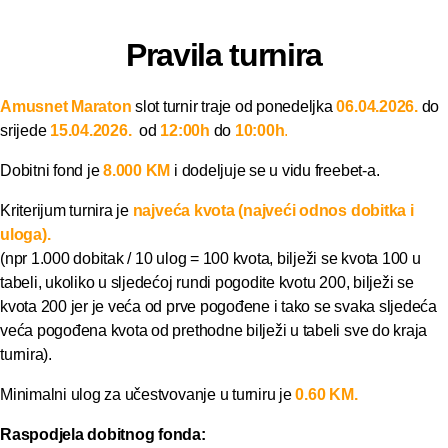
Pravila turnira
Amusnet Maraton
slot turnir traje od ponedeljka
06.04.2026
.
do
srijede
15
.04.2026
.
od
12:00h
do
10:00h
.
Dobitni fond je
8.000 KM
i dodeljuje se u vidu freebet-a.
Kriterijum turnira je
najveća kvota (najveći odnos dobitka i
uloga).
(npr 1.000 dobitak / 10 ulog = 100 kvota, bilježi se kvota 100 u
tabeli, ukoliko u sljedećoj rundi pogodite kvotu 200, bilježi se
kvota 200 jer je veća od prve pogođene i tako se svaka sljedeća
veća pogođena kvota od prethodne bilježi u tabeli sve do kraja
turnira).
Minimalni ulog za učestvovanje u turniru je
0.60 KM.
Raspodjela dobitnog fonda: