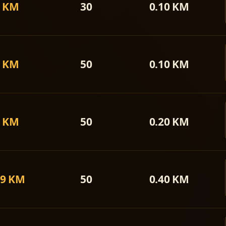
9 KM
30
0.10 KM
9 KM
50
0.10 KM
9 KM
50
0.20 KM
99 KM
50
0.40 KM