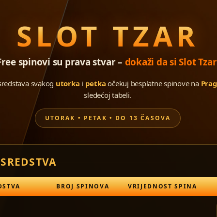
SLOT TZAR
Free spinovi su prava stvar –
dokaži da si Slot Tzar
sredstava svakog
utorka
i
petka
očekuj besplatne spinove na
Prag
sledećoj tabeli.
UTORAK • PETAK • DO 13 ČASOVA
 SREDSTVA
DSTVA
BROJ SPINOVA
VRIJEDNOST SPINA