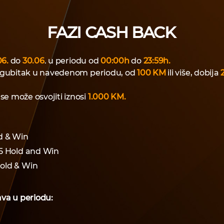
FAZI CASH BACK
06.
do
30.06
. u periodu od
00:00h
do
23:59h.
ri gubitak u navedenom periodu, od
100 KM
ili više, dobija
se može osvojiti iznosi
1.000 KM.
d & Win
5 Hold and Win
old & Win
va u periodu: